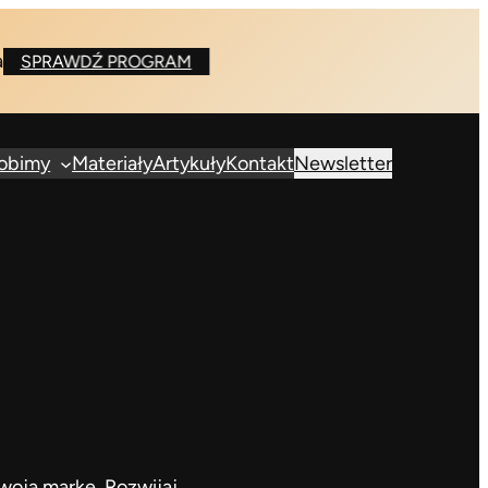
SPRAWDŹ PROGRAM
robimy
Materiały
Artykuły
Kontakt
Newsletter
woją markę. Rozwijaj