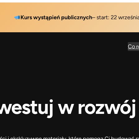
Kurs wystąpień publicznych
– start: 22 września
Co 
westuj w rozwój
eści i ekskluzywne materiały, które pomogą Ci budować s