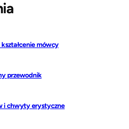
ia
i kształcenie mówcy
ny przewodnik
w i chwyty erystyczne