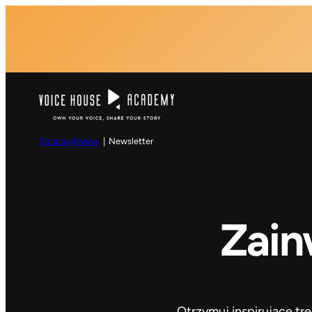
Przejdź
do
treści
Strona główna
Newsletter
Zain
Otrzymuj inspirujące tr