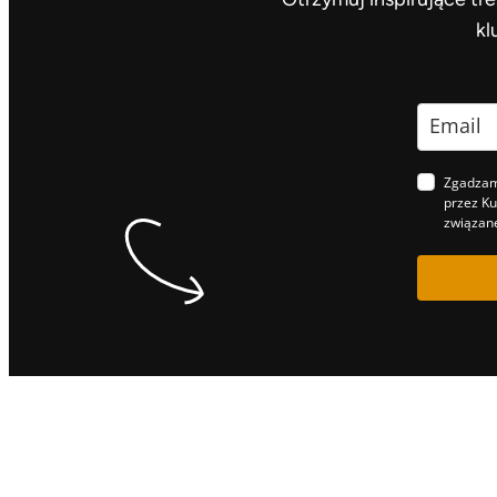
kl
Zgadzam
przez Ku
związane