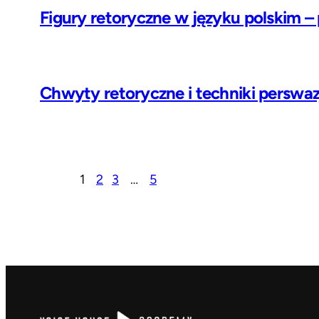
Figury retoryczne w języku polskim 
Chwyty retoryczne i techniki perswazj
1
2
3
…
5