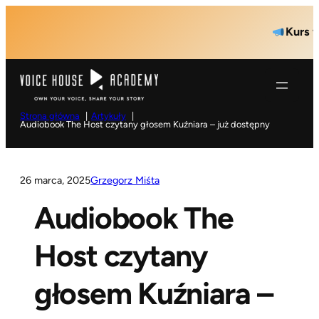
Przejdź
Kurs wys
do
treści
Strona główna
Artykuły
Audiobook The Host czytany głosem Kuźniara – już dostępny
26 marca, 2025
Grzegorz Miśta
Audiobook The
Host czytany
głosem Kuźniara –