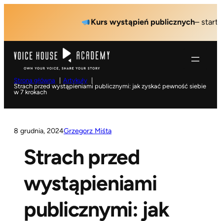
Przejdź
Kurs wystąpień publicznych
– start: 
do
treści
Strona główna
Artykuły
Strach przed wystąpieniami publicznymi: jak zyskać pewność siebie
w 7 krokach
8 grudnia, 2024
Grzegorz Miśta
Strach przed
wystąpieniami
publicznymi: jak