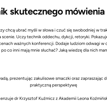
nik skutecznego mówienia 
y chcą ubrać myśli w słowa i czuć się swobodniej w tr
enie. Uczy technik oddechu, dykcji, retoryki. Pokazuj
enach ważnych konferencji. Dodaje ludziom odwagi w op
 po co inni mają mnie słuchać? Jaką wiedzę dla nich ma
wadą, prezentując zakulisowe smaczki oraz zapraszając 
praktyczną perspektywę
cenzuje dr Krzysztof Kuźmicz z Akademii Leona Koźmińs