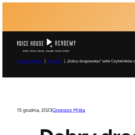
Przejdź
do
K
treści
Strona główna
Artykuły
„Dobry drogowskaz” setki Czytelników 
15 grudnia, 2023
Grzegorz Miśta