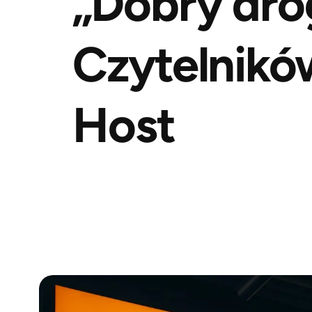
„Dobry dro
Czytelnikó
Host