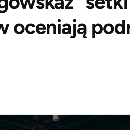
gowskaz” setki
w oceniają pod