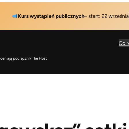
urs wystąpień publicznych
– start: 22 września
SPRAW
Co 
oceniają podręcznik The Host