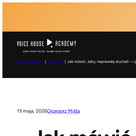
Przejdź
do
Ku
treści
Strona główna
Artykuły
Jak mówić, żeby naprawdę słuchali – i 
13 maja, 2026
Grzegorz Miśta