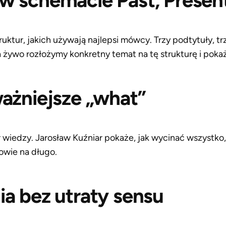
w schemacie Past, Present
ruktur, jakich używają najlepsi mówcy. Trzy podtytuły, tr
żywo rozłożymy konkretny temat na tę strukturę i pokaże
ważniejsze „what”
iedzy. Jarosław Kuźniar pokaże, jak wycinać wszystko,
łowie na długo.
ia bez utraty sensu