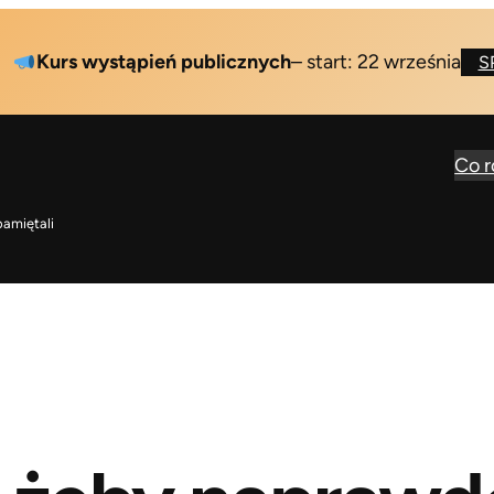
rs wystąpień publicznych
– start: 22 września
SPRAWD
Co 
pamiętali