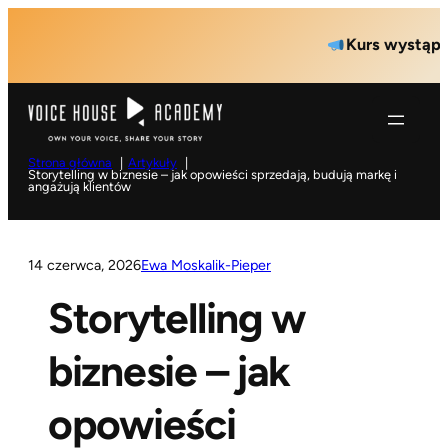
Przejdź
Kurs wystąpień pub
do
treści
Strona główna
Artykuły
Storytelling w biznesie – jak opowieści sprzedają, budują markę i
angażują klientów
14 czerwca, 2026
Ewa Moskalik-Pieper
Storytelling w
biznesie – jak
opowieści