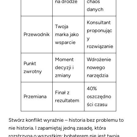
na drodze
chaos
danych
Konsultant
Twoja
proponując
Przewodnik
marka jako
y
wsparcie
rozwiązanie
Moment
Wdrożenie
Punkt
decyzji i
nowego
zwrotny
zmiany
narzędzia
40%
Finał z
Przemiana
oszczędno
rezultatem
ści czasu
Stwórz konflikt wyraźnie – historia bez problemu to
nie historia. I zapamiętaj jedną zasadę, która
rozstrzyga o wszystkim: bohaterem nie jest twoja