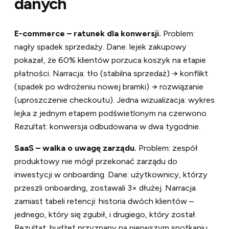
danych
E-commerce – ratunek dla konwersji.
Problem:
nagły spadek sprzedaży. Dane: lejek zakupowy
pokazał, że 60% klientów porzuca koszyk na etapie
płatności. Narracja: tło (stabilna sprzedaż) → konflikt
(spadek po wdrożeniu nowej bramki) → rozwiązanie
(uproszczenie checkoutu). Jedna wizualizacja: wykres
lejka z jednym etapem podświetlonym na czerwono.
Rezultat: konwersja odbudowana w dwa tygodnie.
SaaS – walka o uwagę zarządu.
Problem: zespół
produktowy nie mógł przekonać zarządu do
inwestycji w onboarding. Dane: użytkownicy, którzy
przeszli onboarding, zostawali 3× dłużej. Narracja
zamiast tabeli retencji: historia dwóch klientów –
jednego, który się zgubił, i drugiego, który został.
Rezultat: budżet przyznany na pierwszym spotkaniu.