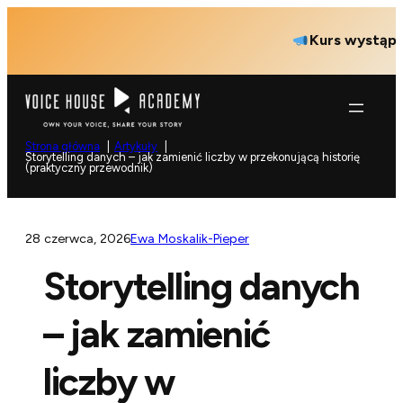
Przejdź
Kurs wystąpień pub
do
treści
Strona główna
Artykuły
Storytelling danych – jak zamienić liczby w przekonującą historię
(praktyczny przewodnik)
28 czerwca, 2026
Ewa Moskalik-Pieper
Storytelling danych
– jak zamienić
liczby w