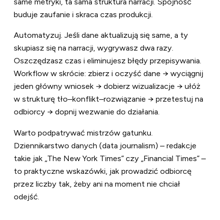
same metryki, ta sama struktura narracji. Spójność
buduje zaufanie i skraca czas produkcji.
Automatyzuj. Jeśli dane aktualizują się same, a ty
skupiasz się na narracji, wygrywasz dwa razy.
Oszczędzasz czas i eliminujesz błędy przepisywania.
Workflow w skrócie: zbierz i oczyść dane → wyciągnij
jeden główny wniosek → dobierz wizualizacje → ułóż
w strukturę tło–konflikt–rozwiązanie → przetestuj na
odbiorcy → dopnij wezwanie do działania.
Warto podpatrywać mistrzów gatunku.
Dziennikarstwo danych (data journalism) – redakcje
takie jak „The New York Times” czy „Financial Times” –
to praktyczne wskazówki, jak prowadzić odbiorcę
przez liczby tak, żeby ani na moment nie chciał
odejść.