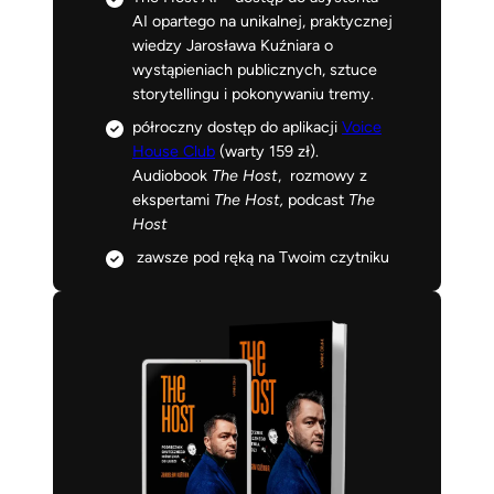
AI opartego na unikalnej, praktycznej
wiedzy Jarosława Kuźniara o
wystąpieniach publicznych, sztuce
storytellingu i pokonywaniu tremy.
półroczny dostęp do aplikacji
Voice
House Club
(warty 159 zł).
Audiobook
The Host
, rozmowy z
ekspertami
The Host,
podcast
The
Host
zawsze pod ręką na Twoim czytniku