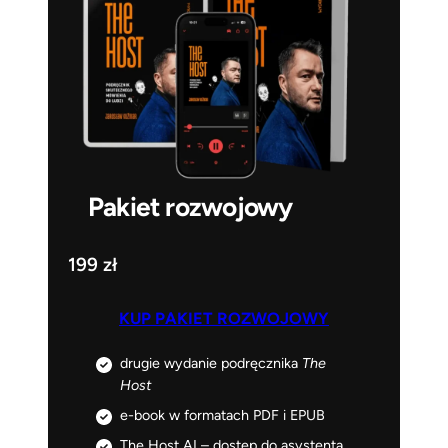
Pakiet rozwojowy
199 zł
KUP PAKIET ROZWOJOWY
drugie wydanie podręcznika
The
Host
e-book w formatach PDF i EPUB
The Host AI – dostęp do asystenta