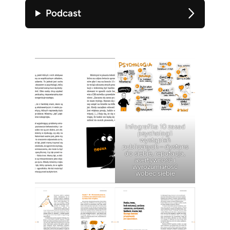
Podcast
Infografika 10 zasad
psychologii
wystąpień
publicznych – dystans
do siebie, reputacja,
asertywność i
wyrozumiałość
wobec siebie