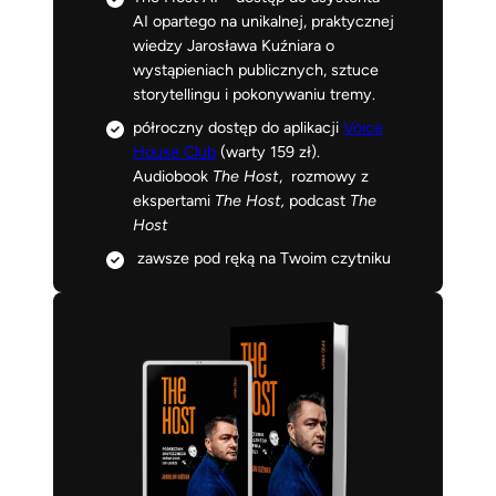
AI opartego na unikalnej, praktycznej
wiedzy Jarosława Kuźniara o
wystąpieniach publicznych, sztuce
storytellingu i pokonywaniu tremy.
półroczny dostęp do aplikacji
Voice
House Club
(warty 159 zł).
Audiobook
The Host
, rozmowy z
ekspertami
The Host,
podcast
The
Host
zawsze pod ręką na Twoim czytniku